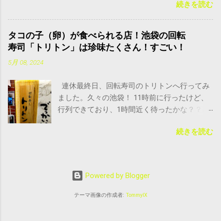
続きを読む
で買ってみることに。 フィリピンに限らず、
レなイタリアンレストランはありません。サ
輸入物のお菓子は、日本人の口に合わない場
イゼリヤとかチェーン店はありますが。 サイ
合がけっこうあるので、こちらも不安だった
ゼリヤにアヒージョがあったかどうかは知り
タコの子（卵）が食べられる店！池袋の回転
のですが、気になるお味は？ チョコムーチョ
ませんが、私はいつも、定番のパスタやピ
寿司「トリトン」は珍味たくさん！すごい！
は美味しい？まずい？日本ではどこで買え
ザ、ドリアくらいしか食べないので(^_^;) 冒頭
5月 08, 2024
る？ チョコムーチョは、調べてみると、フィ
の写真で見てわかるように、右側には、オイ
リピンでは20円くらいで買えるお菓子のよう
ルたっぷり入った鉄鍋があります。左側に
連休最終日、回転寿司のトリトンへ行ってみ
です。最近はもっと上がってるかもしれませ
は、カリカリに焼いたフランスパン。 どこの
ました。久々の池袋！ 11時前に行ったけど、
んが。 メルでは、10個入りで1000円（送料
国の料理かというと、イタリアン専門のレス
行列できており、1時間近く待ったかな？？高
込）ほどで売れていたので、日本では、一本
トランで食べたので、イタリア料理というこ
級回転寿司！と聞いていたけど、お味や値段
100円弱くらいの価値があるかもしれません。
とですね。 このパンをたっぷり入ったオイル
続きを読む
はどうなんだろー？？ 東京でタコの卵(外子)が
気になるのはフィリピン産ということ。前に
に染み込ませて食べるのですが、とんでもな
食べれる場所は？回転寿司トリトンの珍味、
業務スーパーや、やまやで輸入物のお菓子を
く美味しかった！！ この白くて真ん丸なの
たこまんまがうまい！ 久々の大都会！20年近
買った時、とんでもなくまずかったので、凝
は、なんとチーズ！！ 丸ごと入ってるんで
く住んでいた東京だけど、10年くらいほぼ行
りてはいたのですが、お値段につられて買っ
す！なんと豪華なー！ こんな豪華なのに800円
Powered by Blogger
ってない。。東京といえば、田舎では出会え
てしまいました。 開けてみたら、なかなか美
程度だったと思います。地元ではこんな美味
ないようなおいしいレストランが日本各地、
味しそうに見えます！ 薬局でよく売ってる健
テーマ画像の作成者:
TommyIX
しくて本格的な素材を使ったレストランはな
各国からそろってる激戦区。 地元では、はま
康食品のチョコバー（一本100円ちょっと）似
いなー。800円だと蕎麦って感じかな。 蕎麦一
寿司、スシロー、魚べいなどにお世話になっ
てますね！さて、味はどうなのでしょうか。