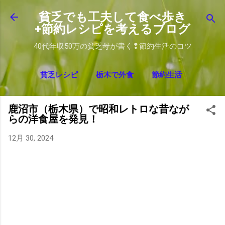
スキップしてメイン コンテンツに移動
貧乏でも工夫して食べ歩き
+節約レシピを考えるブログ
40代年収50万の貧乏母が書く❢節約生活のコツ
貧乏レシピ
栃木で外食
節約生活
鹿沼市（栃木県）で昭和レトロな昔なが
らの洋食屋を発見！
12月 30, 2024