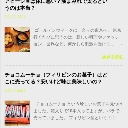
アヒージョは体に悪い？油まみれで太るとい
うのは本当？
5月 12, 2024
ゴールデンウィークは、久々の東京へ。 東京
行くたびに思うのは、新しい料理やファッシ
ョン、世界など、何かしら刺激を受けるこ
と。 私が今回嬉しかったのは、板橋で見つけ
続きを読む
た素敵なイタリアンレストランで出会ったあ
るメニュー。 アヒージョ という料理です！ ア
ヒージョは体に良い？悪い？油がもったいな
チョコムーチョ（フィリピンのお菓子）はど
いから全部飲むのは大丈夫？ こちらがアヒー
こに売ってる？安いけど味は美味しいの？
ジョ。油まみれで、最初見たときはちょっと
5月 27, 2024
びっくりしたけど、なんかすっごく美味しそ
うー！ アヒージョとは？どこの国の料理？ど
チョコムーチョ という珍しいお菓子を見つけ
んな味？ アヒージョ というのは、わたしも聞
ました。箱入りで10本入ってますが、バラで
いたことはあったのですが、どんな料理かと
売っていました。 フィリピン産というのでち
いうとあまり思いつきませんでした。 普段住
ょっと不安もありましたが、けっこう安いの
んでる田舎では、正直、あまりこんなオシャ