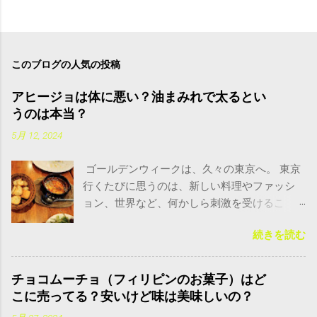
このブログの人気の投稿
アヒージョは体に悪い？油まみれで太るとい
うのは本当？
5月 12, 2024
ゴールデンウィークは、久々の東京へ。 東京
行くたびに思うのは、新しい料理やファッシ
ョン、世界など、何かしら刺激を受けるこ
と。 私が今回嬉しかったのは、板橋で見つけ
続きを読む
た素敵なイタリアンレストランで出会ったあ
るメニュー。 アヒージョ という料理です！ ア
ヒージョは体に良い？悪い？油がもったいな
チョコムーチョ（フィリピンのお菓子）はど
いから全部飲むのは大丈夫？ こちらがアヒー
こに売ってる？安いけど味は美味しいの？
ジョ。油まみれで、最初見たときはちょっと