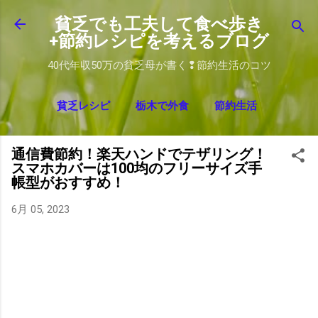
スキップしてメイン コンテンツに移動
貧乏でも工夫して食べ歩き
+節約レシピを考えるブログ
40代年収50万の貧乏母が書く❢節約生活のコツ
貧乏レシピ
栃木で外食
節約生活
通信費節約！楽天ハンドでテザリング！
スマホカバーは100均のフリーサイズ手
帳型がおすすめ！
6月 05, 2023