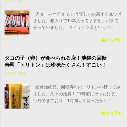
5月 27, 2024
びっくりしたけど、なんかすっごく美味しそ
うー！ アヒージョとは？どこの国の料理？ど
チョコムーチョ という珍しいお菓子を見つけ
んな味？ アヒージョ というのは、わたしも聞
ました。箱入りで10本入ってますが、バラで
いたことはあったのですが、どんな料理かと
売っていました。 フィリピン産というのでち
いうとあまり思いつきませんでした。 普段住
ょっと不安もありましたが、けっこう安いの
んでる田舎では、正直、あまりこんなオシャ
続きを読む
で買ってみることに。 フィリピンに限らず、
レなイタリアンレストランはありません。サ
輸入物のお菓子は、日本人の口に合わない場
イゼリヤとかチェーン店はありますが。 サイ
合がけっこうあるので、こちらも不安だった
ゼリヤにアヒージョがあったかどうかは知り
タコの子（卵）が食べられる店！池袋の回転
のですが、気になるお味は？ チョコムーチョ
ませんが、私はいつも、定番のパスタやピ
寿司「トリトン」は珍味たくさん！すごい！
は美味しい？まずい？日本ではどこで買え
ザ、ドリアくらいしか食べないので(^_^;) 冒頭
5月 08, 2024
る？ チョコムーチョは、調べてみると、フィ
の写真で見てわかるように、右側には、オイ
リピンでは20円くらいで買えるお菓子のよう
ルたっぷり入った鉄鍋があります。左側に
連休最終日、回転寿司のトリトンへ行ってみ
です。最近はもっと上がってるかもしれませ
は、カリカリに焼いたフランスパン。 どこの
ました。久々の池袋！ 11時前に行ったけど、
んが。 メルでは、10個入りで1000円（送料
国の料理かというと、イタリアン専門のレス
行列できており、1時間近く待ったかな？？高
込）ほどで売れていたので、日本では、一本
トランで食べたので、イタリア料理というこ
級回転寿司！と聞いていたけど、お味や値段
100円弱くらいの価値があるかもしれません。
とですね。 このパンをたっぷり入ったオイル
続きを読む
はどうなんだろー？？ 東京でタコの卵(外子)が
気になるのはフィリピン産ということ。前に
に染み込ませて食べるのですが、とんでもな
食べれる場所は？回転寿司トリトンの珍味、
業務スーパーや、やまやで輸入物のお菓子を
く美味しかった！！ この白くて真ん丸なの