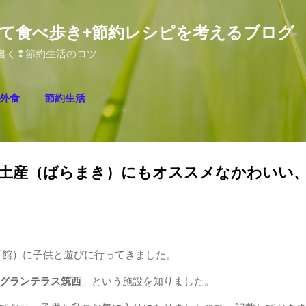
スキップしてメイン コンテンツに移動
て食べ歩き+節約レシピを考えるブログ
が書く❢節約生活のコツ
外食
節約生活
お土産（ばらまき）にもオススメなかわいい
下館）に子供と遊びに行ってきました。
グランテラス筑西
」という施設を知りました。