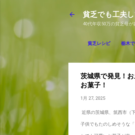
貧乏でも工夫し
40代年収50万の貧乏母
貧乏レシピ
栃木で
茨城県で発見！
お菓子！
1月 27, 2025
近県の茨城県、筑西市（
子供でもたのしめそうな「